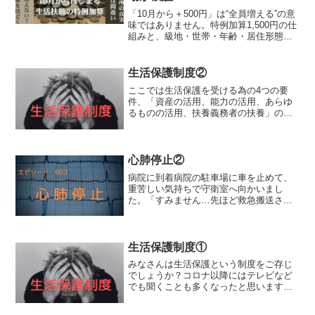
「10月から＋500円」は“全員増える”の意
味ではありません。特例加算1,500円の仕
組みと、級地・世帯・年齢・居住形態で
据え置きになる条件を、現場検証に基づ
き解説します。
生活保護制度②
ここでは生活保護を受ける為の4つの要
件、「資産の活用、能力の活用、あらゆ
るものの活用、扶養義務者の扶養」の
『資産の活用』について、私なりの解釈
を交えて解説していきます。資産の活用
資産の活用とは、預貯金、生活に利用さ
れていない土地・家屋等があ...
心肺停止②
病院に到着病院の駐車場に車を止めて、
重苦しい気持ちで守衛室へ向かいまし
た。「すみません…先ほど救急搬送され
たA.Tさんですが、救急隊員の方に病院に
来るように言われました。」守衛「少々
お待ち下さい……あぁ、ここの通路を左
に行った11番の救急外...
生活保護制度①
みなさんは生活保護という制度をご存じ
でしょうか？コロナ以降にはテレビなど
でも聞くことも多くなったと思います
が、私はこの仕事に就く10数年前まで
は、生活保護という言葉は知っていまし