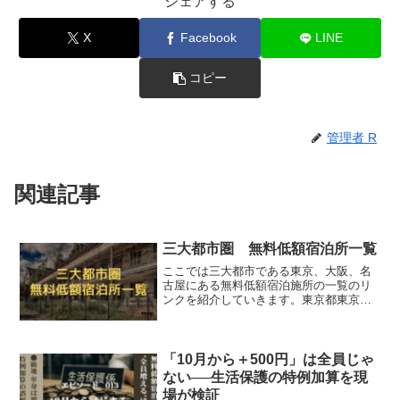
シェアする
X
Facebook
LINE
コピー
管理者 R
関連記事
三大都市圏 無料低額宿泊所一覧
ここでは三大都市である東京、大阪、名
古屋にある無料低額宿泊施所の一覧のリ
ンクを紹介していきます。東京都東京
都 無料低額宿泊所一覧（東京都福祉局
HP）東京都福祉局にあるページですが、
何故か施設の住所や電話番号が未記入の
箇所があります。Exce...
「10月から＋500円」は全員じゃ
ない──生活保護の特例加算を現
場が検証