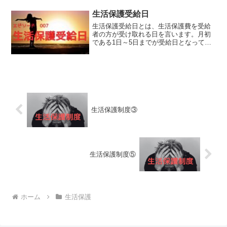
たが自分には関係ないと思っていまし
た。そんな私が無料低額宿泊所...
生活保護受給日
生活保護受給日とは、生活保護費を受給
者の方が受け取れる日を言います。月初
である1日～5日までが受給日となってお
り、全国的に見ると毎月5日を受給日とし
ている自治体が多いようです。東京都
毎月3日大阪市 毎月1日名古屋市 毎月1
日今回は生活保護...
生活保護制度③
生活保護制度⑤
ホーム
生活保護